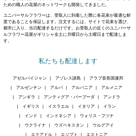
ための職人の花屋のネットワークも開発してきました。
ユニバーサルフラワーは、受取人に到着した際に各花束が最適な鮮
度であることを保証します。注文するには、サイトで花束を選び、
都市に入り、当日配達するだけです。お受取人の近くのユニバーサ
ルフラワー花屋がギリシャ全土に月曜日から土曜日まで配達しま
す。
私たちも配達します
アゼルバイジャン
アゾレス諸島
アラブ首長国連邦
アルゼンチン
アルバ
アルバニア
アルメニア
アンギラ
アンティグア・バーブーダ
アンドラ
イギリス
イスラエル
イタリア
イラン
インド
インドネシア
ウォリス・フツナ
ウクライナ
ウズベキスタン
ウルグアイ
エクアドル
エジプト
エストニア