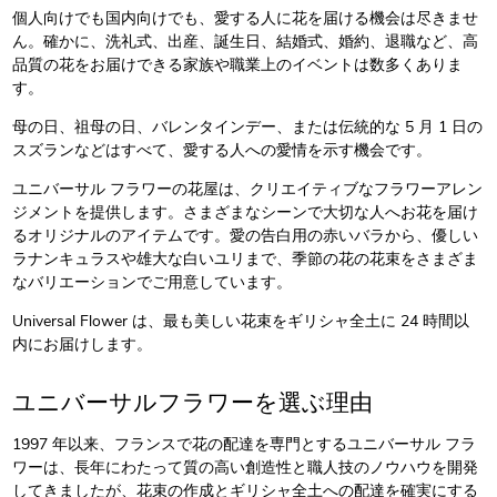
個人向けでも国内向けでも、愛する人に花を届ける機会は尽きませ
ん。確かに、洗礼式、出産、誕生日、結婚式、婚約、退職など、高
品質の花をお届けできる家族や職業上のイベントは数多くありま
す。
母の日、祖母の日、バレンタインデー、または伝統的な 5 月 1 日の
スズランなどはすべて、愛する人への愛情を示す機会です。
ユニバーサル フラワーの花屋は、クリエイティブなフラワーアレン
ジメントを提供します。さまざまなシーンで大切な人へお花を届け
るオリジナルのアイテムです。愛の告白用の赤いバラから、優しい
ラナンキュラスや雄大な白いユリまで、季節の花の花束をさまざま
なバリエーションでご用意しています。
Universal Flower は、最も美しい花束をギリシャ全土に 24 時間以
内にお届けします。
ユニバーサルフラワーを選ぶ理由
1997 年以来、フランスで花の配達を専門とするユニバーサル フラ
ワーは、長年にわたって質の高い創造性と職人技のノウハウを開発
してきましたが、花束の作成とギリシャ全土への配達を確実にする