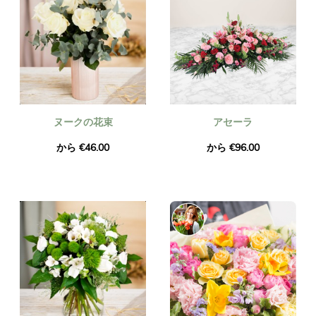
ヌークの花束
アセーラ
から €46.00
から €96.00