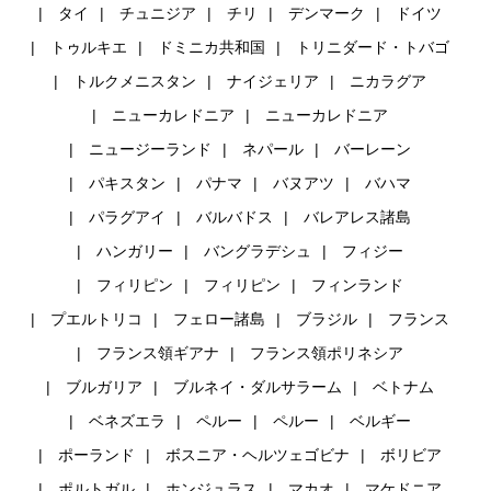
タイ
チュニジア
チリ
デンマーク
ドイツ
トゥルキエ
ドミニカ共和国
トリニダード・トバゴ
トルクメニスタン
ナイジェリア
ニカラグア
ニューカレドニア
ニューカレドニア
ニュージーランド
ネパール
バーレーン
パキスタン
パナマ
バヌアツ
バハマ
パラグアイ
バルバドス
バレアレス諸島
ハンガリー
バングラデシュ
フィジー
フィリピン
フィリピン
フィンランド
プエルトリコ
フェロー諸島
ブラジル
フランス
フランス領ギアナ
フランス領ポリネシア
ブルガリア
ブルネイ・ダルサラーム
ベトナム
ベネズエラ
ペルー
ペルー
ベルギー
ポーランド
ボスニア・ヘルツェゴビナ
ボリビア
ポルトガル
ホンジュラス
マカオ
マケドニア