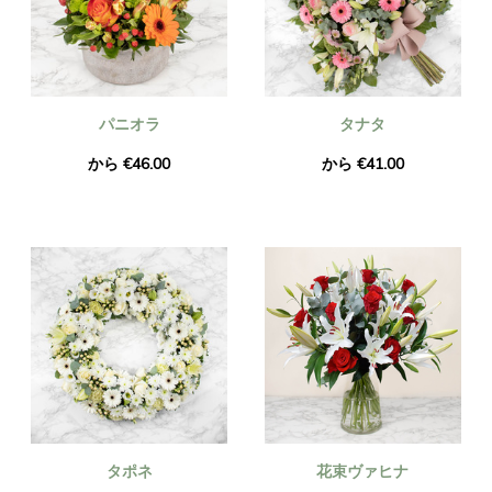
パニオラ
タナタ
から €46.00
から €41.00
タポネ
花束ヴァヒナ