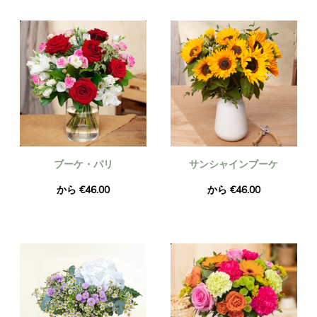
ギリシャ国内のどこにでも、ご希望の住所に配送業者が配達し
ます。受取人の近くのお花屋さん。午後 4 時までにご注文いた
だくと、祝日を含む翌日にお届けします。お祝いのイベントが
何であれ（誕生、誕生日、結婚式、感謝など）、花の配達はユ
ニバーサルフラワーにお任せください。
ブーケ・パリ
サンシャインブーケ
から €46.00
から €46.00