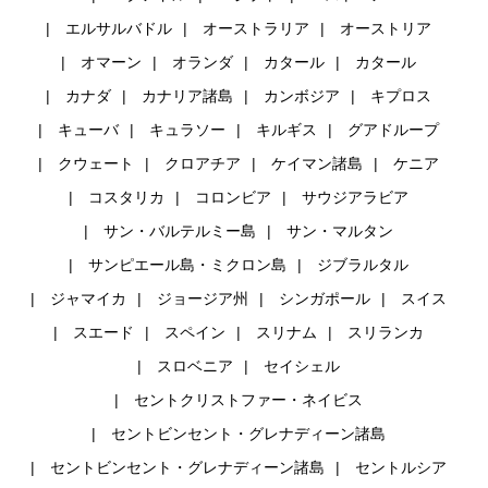
エルサルバドル
オーストラリア
オーストリア
オマーン
オランダ
カタール
カタール
カナダ
カナリア諸島
カンボジア
キプロス
キューバ
キュラソー
キルギス
グアドループ
クウェート
クロアチア
ケイマン諸島
ケニア
コスタリカ
コロンビア
サウジアラビア
サン・バルテルミー島
サン・マルタン
サンピエール島・ミクロン島
ジブラルタル
ジャマイカ
ジョージア州
シンガポール
スイス
スエード
スペイン
スリナム
スリランカ
スロベニア
セイシェル
セントクリストファー・ネイビス
セントビンセント・グレナディーン諸島
セントビンセント・グレナディーン諸島
セントルシア