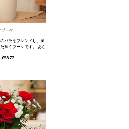
オブーケ
色のバラをブレンドし、繊
た輝くブーケです。 あら
る、エネルギーと新鮮さに
€58.72
を持つものではありませ