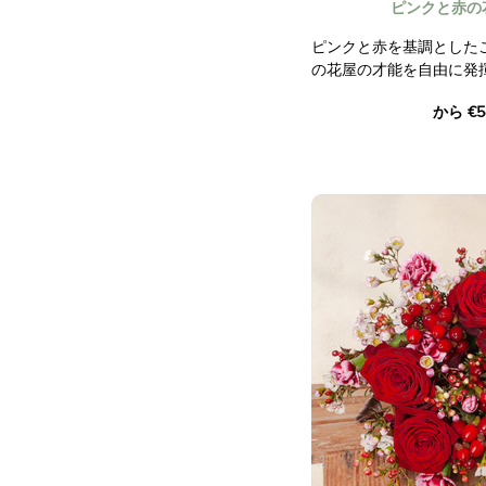
ピンクと赤の
ピンクと赤を基調とした
の花屋の才能を自由に発
から €5
あなたのためのユニーク
たちの職人の花屋を信頼
ある季節の花を使い、プ
て作ります。
契約外の写真。