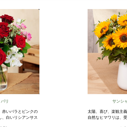
・パリ
サンシ
、赤いバラとピンクの
太陽、喜び、楽観主
し、白いリシアンサス
自然なヒマワリは、
エレガントなラウンド
アをもたらします。