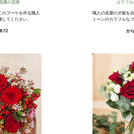
花屋の花束
カラフル
このブーケを作る職人
職人の花屋の才能を
揮してください。
トーンのカラフルな
8.72
から 
なブーケを作成する私
あなたのためのユニ
してください。 お店に
たちの職人の花屋を信
ロの心と創造力を込め
ある季節の花を使い
て作ります。
契約外の写真。