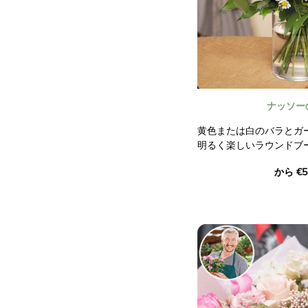
ナッソー
黄色または白のバラとガ
明るく楽しいラウンドブ
ョン、トルコギキョウ、
から €5
ルなどの淡い色の花々が
ます。
新鮮さとユーモアの凝縮
写真は契約上拘束力を持
ん。