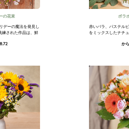
ーの花束
ボラ
ホリデーの魔法を発見し
赤いバラ、パステル
洗練された作品は、鮮
をミックスしたナチ
ックスの繊細なタッ
ブーケです。白いト
8.72
から 
を組み合わせていま
ル菊が添えられ、赤
ってすべてが強調さ
の優雅さを表現して
体現するブーケになり
写真は契約上拘束力
ん。
り受け取ったりして、
いと優雅な雰囲気をも
の願いを表現し、年末
最適です。