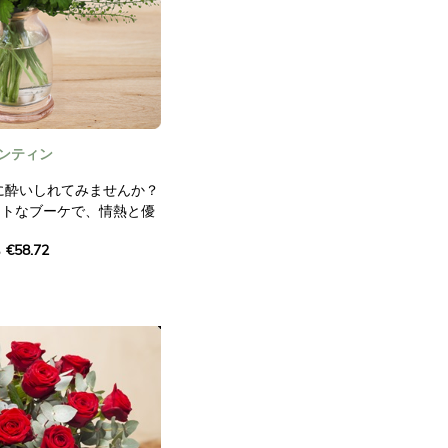
ンティン
に酔いしれてみませんか？
ントなブーケで、情熱と優
鮮やかな赤いバラ、繊細な
€58.72
して上品なグリーンが調和
さに愛へのオマージュで
ソウが加わることで、幻想
ジメントに仕上がっていま
ンタインデーや結婚記念日
いを伝えたり、愛を繊細に
す。