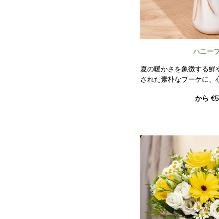
ハニー
夏の暖かさを象徴する鮮
された素朴なブーケに、
か。睡蓮の葉と繊細な小
から €5
く野原の甘美さを彷彿と
このブーケの温かく明る
心を奪われて。贈る人の
す。
写真は契約上の拘束力を
ん。