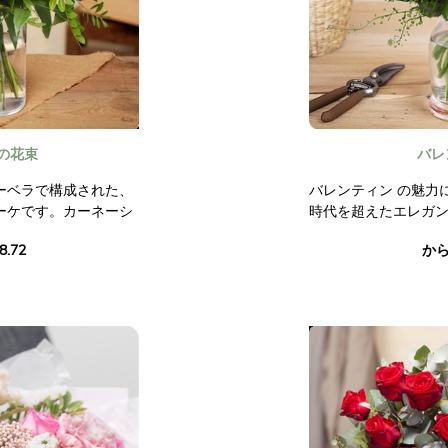
の花束
バレ
ーベラで構成された、
バレンティン の魅力
ーケです。カーネーシ
時代を超えたエレガ
フロックス、カモミー
しさを表現します。
8.72
から 
アクセントになってい
白いサンティニ、そ
し、このブーケはま
す。軽やかなカスミ
！
的なフラワーアレン
す。
つものではありませ
このブーケは、バレ
などの特別な日に想
表現するのに最適で