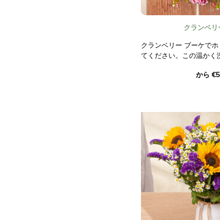
クランベリ
クランベリー ブーケで
てください。この温かく
やかな赤いバラ、白いワ
から €5
チ、お祝いの赤いベリー
す。エレガントな葉によ
れ、クリスマスの精神を
ます。
この特別な花束を贈った
ご自宅や愛する人にお祝
たらしましょう。幸せへ
の喜びを分かち合うのに
契約外の写真。