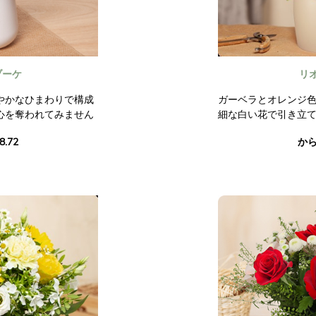
ブーケ
リ
やかなひまわりで構成
ガーベラとオレンジ
心を奪われてみません
細な白い花で引き立て
さなヒナギクが、花咲
ゆる場面を明るくす
8.72
から 
させます。
満ちた作品。
い雰囲気に、あなたも
写真は契約上拘束力
一日を明るく彩りま
ん。
持つものではありませ