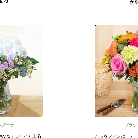
8.72
から 
の色合いの洗練された
を表現するのに最適で
特別な日を祝うため
日を明るくするため
贈ってください。
あなたがその人を愛し
なります。
契約外の写真。
つものではありませ
ルブーケ
ブラジ
やかなアジサイと上品
バラをメインに、カ