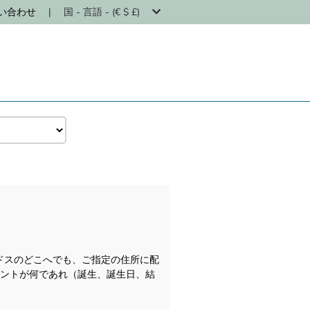
い合わせ
|
国 - 言語 - (€ $ £)
ドスのどこへでも、ご指定の住所に配
ベントが何であれ（誕生、誕生日、結