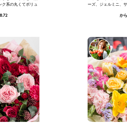
ンク系の丸くてボリュ
ーズ、ジェルミニ、
ゴ、ラスカスを添え
8.72
から 
です。 陽気な花々と
祝いにぴったりで、愛
場面もユーモアたっ
。
写真は契約上拘束力
ん。