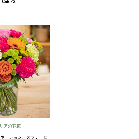
€58.72
に、または単に愛する人の
に、この晴れやかな花束を
リアの花束
ーネーション、スプレーロ