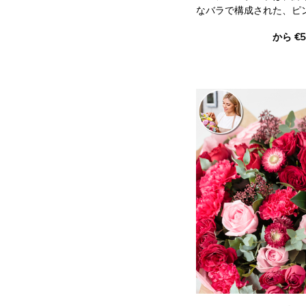
なバラで構成された、ピ
ームのあるブーケです。
から €5
誕生、洗礼、誕生日のお
と喜びを象徴しています
写真はイメージです。