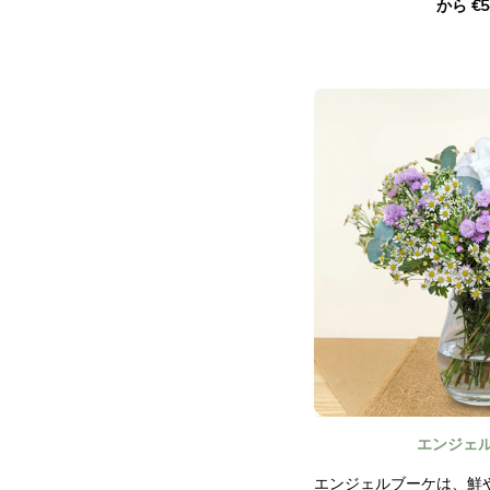
から €5
ブーケです。赤とピンク
構成は、あなたの気持ち
す。
この花束を贈ることは、
ていることを示すことに
写真は契約上拘束力を持
ん。
エンジェ
エンジェルブーケは、鮮