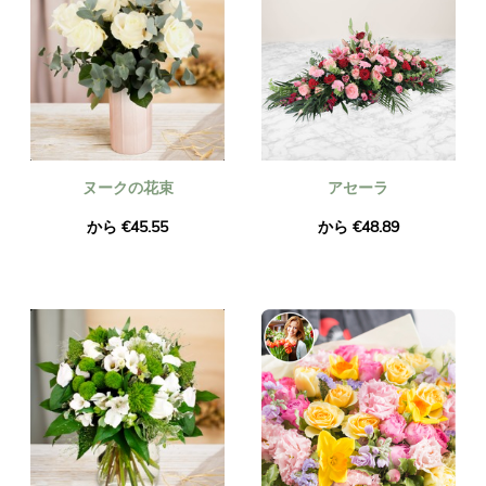
ヌークの花束
アセーラ
から €45.55
から €48.89