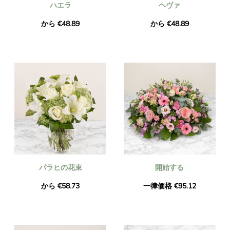
ハエラ
ヘヴァ
から €48.89
から €48.89
パラヒの花束
開始する
から €58.73
一律価格 €95.12