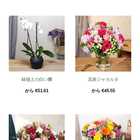
鉢植えの白い蘭
花束ジャカルタ
から €51.61
から €45.55