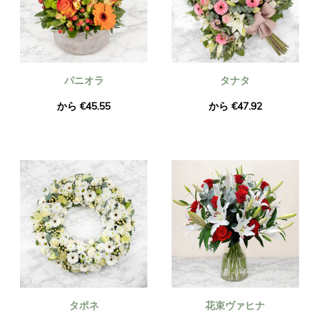
パニオラ
タナタ
から €45.55
から €47.92
タポネ
花束ヴァヒナ