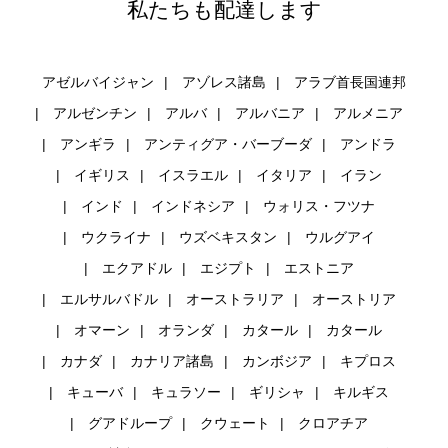
私たちも配達します
アゼルバイジャン
アゾレス諸島
アラブ首長国連邦
アルゼンチン
アルバ
アルバニア
アルメニア
アンギラ
アンティグア・バーブーダ
アンドラ
イギリス
イスラエル
イタリア
イラン
インド
インドネシア
ウォリス・フツナ
ウクライナ
ウズベキスタン
ウルグアイ
エクアドル
エジプト
エストニア
エルサルバドル
オーストラリア
オーストリア
オマーン
オランダ
カタール
カタール
カナダ
カナリア諸島
カンボジア
キプロス
キューバ
キュラソー
ギリシャ
キルギス
グアドループ
クウェート
クロアチア