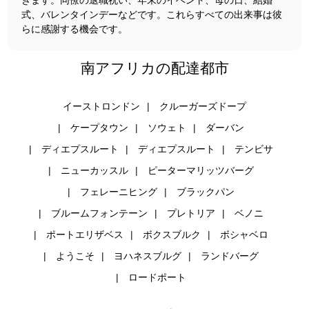
きます。同僚の退職祝い、年末のイベント、母の日、結婚
式、バレンタインデーなどです。これらすべての出来事は彼
らに感謝する機会です。
南アフリカの配達都市
イーストロンドン
クルーガーズドープ
ケープタウン
ソウェト
ダーバン
ディエプスルート
ディエプスルート
テンビサ
ニューカッスル
ピーターマリッツバーグ
フェレーニヒング
ブラックパン
ブルームフォンテーン
プレトリア
ベノニ
ポートエリザベス
ボクスブルク
ボシャベロ
ようこそ
ヨハネスブルグ
ランドバーグ
ロードポート