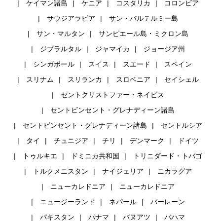
ケイマン諸島
ケニア
コスタリカ
コロンビア
サウジアラビア
サン・バルテルミー島
サン・マルタン
サンピエール島・ミクロン島
ジブラルタル
ジャマイカ
ジョージア州
シンガポール
スイス
スエード
スペイン
スリナム
スリランカ
スロベニア
セイシェル
セントクリストファー・ネイビス
セントビンセント・グレナディーン諸島
セントビンセント・グレナディーン諸島
セントルシア
タイ
チュニジア
チリ
デンマーク
ドイツ
トゥルキエ
ドミニカ共和国
トリニダード・トバゴ
トルクメニスタン
ナイジェリア
ニカラグア
ニューカレドニア
ニューカレドニア
ニュージーランド
ネパール
バーレーン
パキスタン
パナマ
バヌアツ
バハマ