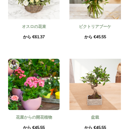
オスロの花束
ビクトリアブーケ
から €61.37
から €45.55
花屋からの開花植物
盆栽
から €45.55
から €45.55