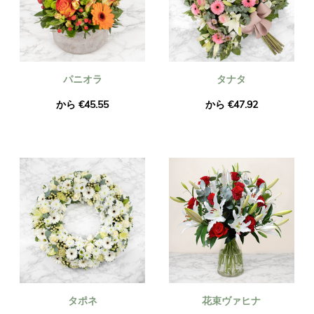
パニオラ
タナタ
から €45.55
から €47.92
タポネ
花束ヴァヒナ