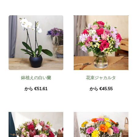
鉢植えの白い蘭
花束ジャカルタ
から €51.61
から €45.55