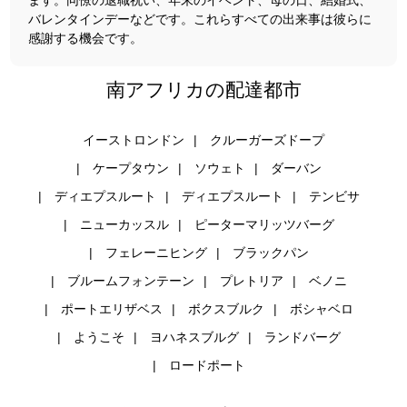
ます。同僚の退職祝い、年末のイベント、母の日、結婚式、
バレンタインデーなどです。これらすべての出来事は彼らに
感謝する機会です。
南アフリカの配達都市
イーストロンドン
クルーガーズドープ
ケープタウン
ソウェト
ダーバン
ディエプスルート
ディエプスルート
テンビサ
ニューカッスル
ピーターマリッツバーグ
フェレーニヒング
ブラックパン
ブルームフォンテーン
プレトリア
ベノニ
ポートエリザベス
ボクスブルク
ボシャベロ
ようこそ
ヨハネスブルグ
ランドバーグ
ロードポート