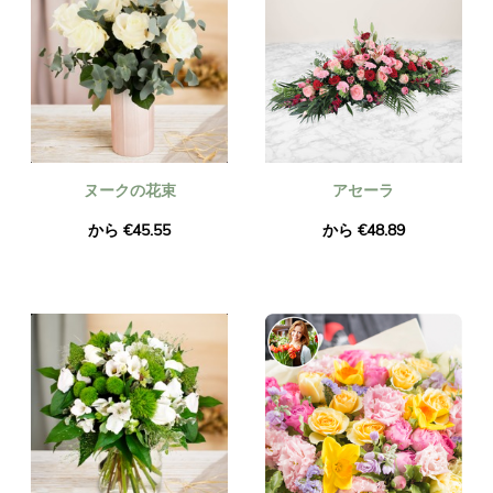
ヌークの花束
アセーラ
から €45.55
から €48.89