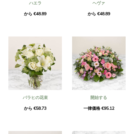
ハエラ
ヘヴァ
から €48.89
から €48.89
パラヒの花束
開始する
から €58.73
一律価格 €95.12