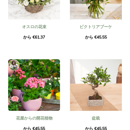
オスロの花束
ビクトリアブーケ
から €61.37
から €45.55
花屋からの開花植物
盆栽
から €45.55
から €45.55