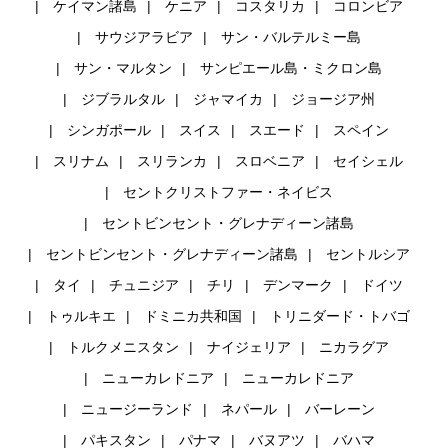
ケイマン諸島
ケニア
コスタリカ
コロンビア
サウジアラビア
サン・バルテルミー島
サン・マルタン
サンピエール島・ミクロン島
ジブラルタル
ジャマイカ
ジョージア州
シンガポール
スイス
スエード
スペイン
スリナム
スリランカ
スロベニア
セイシェル
セントクリストファー・ネイビス
セントビンセント・グレナディーン諸島
セントビンセント・グレナディーン諸島
セントルシア
タイ
チュニジア
チリ
デンマーク
ドイツ
トゥルキエ
ドミニカ共和国
トリニダード・トバゴ
トルクメニスタン
ナイジェリア
ニカラグア
ニューカレドニア
ニューカレドニア
ニュージーランド
ネパール
バーレーン
パキスタン
パナマ
バヌアツ
バハマ