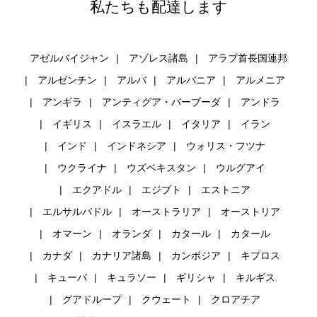
私たちも配達します
アゼルバイジャン
アゾレス諸島
アラブ首長国連邦
アルゼンチン
アルバ
アルバニア
アルメニア
アンギラ
アンティグア・バーブーダ
アンドラ
イギリス
イスラエル
イタリア
イラン
インド
インドネシア
ウォリス・フツナ
ウクライナ
ウズベキスタン
ウルグアイ
エクアドル
エジプト
エストニア
エルサルバドル
オーストラリア
オーストリア
オマーン
オランダ
カタール
カタール
カナダ
カナリア諸島
カンボジア
キプロス
キューバ
キュラソー
ギリシャ
キルギス
グアドループ
クウェート
クロアチア