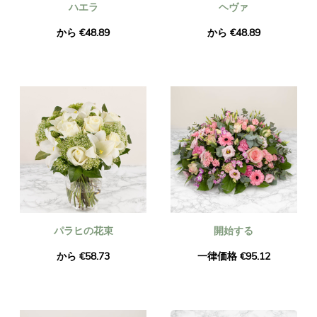
ハエラ
ヘヴァ
から €48.89
から €48.89
パラヒの花束
開始する
から €58.73
一律価格 €95.12