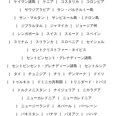
ケイマン諸島
ケニア
コスタリカ
コロンビア
サウジアラビア
サン・バルテルミー島
サン・マルタン
サンピエール島・ミクロン島
ジブラルタル
ジャマイカ
ジョージア州
シンガポール
スイス
スエード
スペイン
スリナム
スリランカ
スロベニア
セイシェル
セントクリストファー・ネイビス
セントビンセント・グレナディーン諸島
セントビンセント・グレナディーン諸島
セントルシア
タイ
チュニジア
チリ
デンマーク
ドイツ
トゥルキエ
ドミニカ共和国
トリニダード・トバゴ
トルクメニスタン
ナイジェリア
ニカラグア
ニューカレドニア
ニューカレドニア
ニュージーランド
ネパール
バーレーン
パキスタン
パナマ
バヌアツ
バハマ