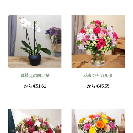
鉢植えの白い蘭
花束ジャカルタ
から €51.61
から €45.55