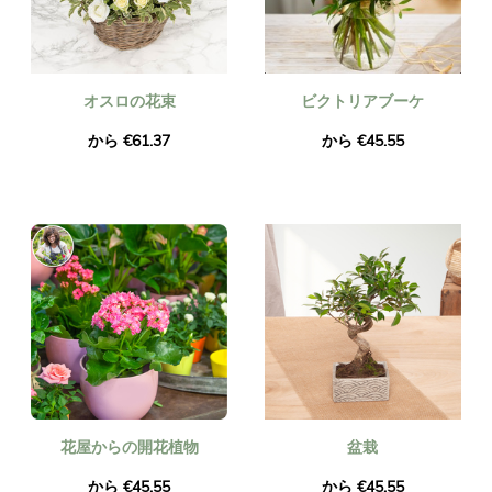
オスロの花束
ビクトリアブーケ
から €61.37
から €45.55
花屋からの開花植物
盆栽
から €45.55
から €45.55