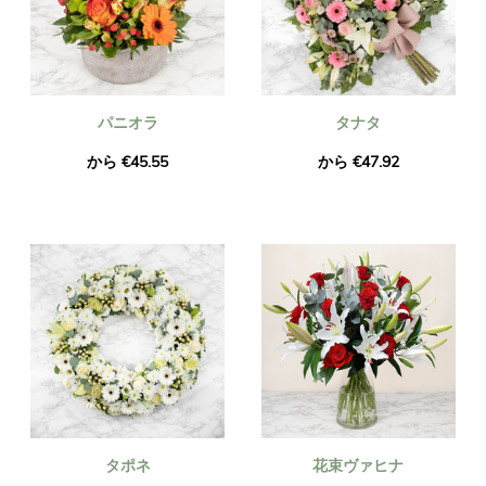
パニオラ
タナタ
から €45.55
から €47.92
タポネ
花束ヴァヒナ