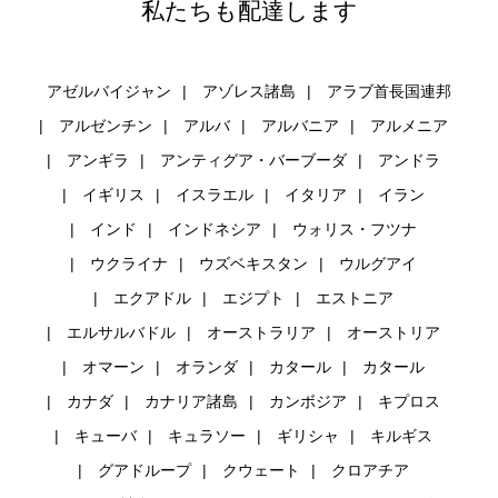
私たちも配達します
アゼルバイジャン
アゾレス諸島
アラブ首長国連邦
アルゼンチン
アルバ
アルバニア
アルメニア
アンギラ
アンティグア・バーブーダ
アンドラ
イギリス
イスラエル
イタリア
イラン
インド
インドネシア
ウォリス・フツナ
ウクライナ
ウズベキスタン
ウルグアイ
エクアドル
エジプト
エストニア
エルサルバドル
オーストラリア
オーストリア
オマーン
オランダ
カタール
カタール
カナダ
カナリア諸島
カンボジア
キプロス
キューバ
キュラソー
ギリシャ
キルギス
グアドループ
クウェート
クロアチア