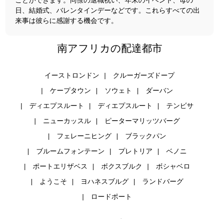
ことができます。同僚の退職祝い、年末のイベント、母の
日、結婚式、バレンタインデーなどです。これらすべての出
来事は彼らに感謝する機会です。
南アフリカの配達都市
イーストロンドン
クルーガーズドープ
ケープタウン
ソウェト
ダーバン
ディエプスルート
ディエプスルート
テンビサ
ニューカッスル
ピーターマリッツバーグ
フェレーニヒング
ブラックパン
ブルームフォンテーン
プレトリア
ベノニ
ポートエリザベス
ボクスブルク
ボシャベロ
ようこそ
ヨハネスブルグ
ランドバーグ
ロードポート