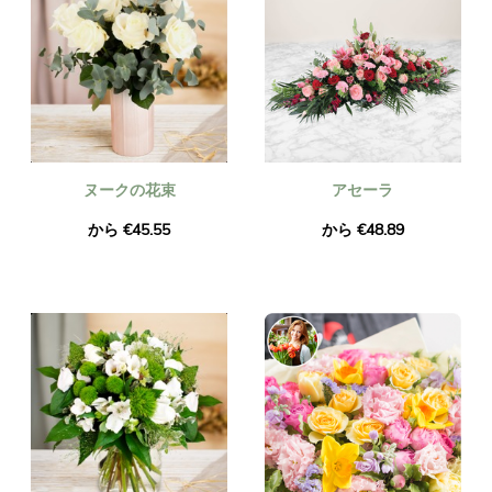
ヌークの花束
アセーラ
から €45.55
から €48.89